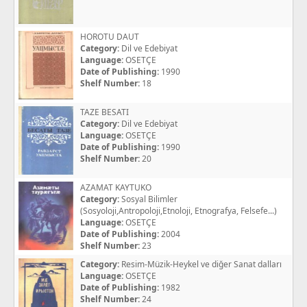
HOROTU DAUT
Category:
Dil ve Edebiyat
Language:
OSETÇE
Date of Publishing:
1990
Shelf Number:
18
TAZE BESATI
Category:
Dil ve Edebiyat
Language:
OSETÇE
Date of Publishing:
1990
Shelf Number:
20
AZAMAT KAYTUKO
Category:
Sosyal Bilimler
(Sosyoloji,Antropoloji,Etnoloji, Etnografya, Felsefe...)
Language:
OSETÇE
Date of Publishing:
2004
Shelf Number:
23
Category:
Resim-Müzik-Heykel ve diğer Sanat dalları
Language:
OSETÇE
Date of Publishing:
1982
Shelf Number:
24