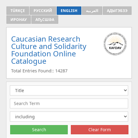
TÜRKÇE
РУССКИЙ
ENGLISH
العربية
АДЫГЭБЗЭ
ИРОНАУ
АҦСШӘА
Caucasian Research
Culture and Solidarity
Foundation Online
Catalogue
Total Entries Found:: 14287