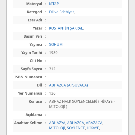
Materyal
:
KİTAP
Kategori
:
Dil ve Edebiyat
,
Eser Adı
:
Yazar
:
KOSTANTİN ŞAKRAL
,
Basım Yeri
:
Yayıncı
:
SOHUM
Yayın Tarihi
:
1989
Cilt No
:
Sayfa Sayısı
:
312
ISBN Numarası
:
Dil
:
ABHAZCA (APSUVACA)
Yer Numarası
:
136
Konusu
:
ABHAZ HALK SÖYLENCELERİ ( HİKAYE -
MİTOLOJİ )
Açıklama
:
Anahtar Kelime
:
ABHAZYA
,
ABHAZCA
,
ABAZACA
,
MİTOLOJİ
,
SÖYLENCE
,
HİKAYE
,