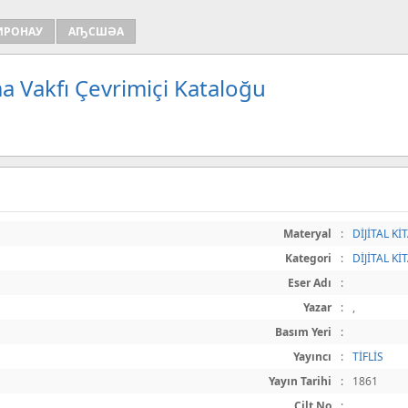
ИРОНАУ
АҦСШӘА
a Vakfı Çevrimiçi Kataloğu
Materyal
:
DİJİTAL Kİ
Kategori
:
DİJİTAL Kİ
Eser Adı
:
Yazar
:
,
Basım Yeri
:
Yayıncı
:
TİFLİS
Yayın Tarihi
:
1861
Cilt No
: