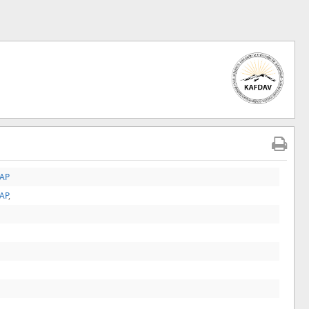
TAP
TAP
,