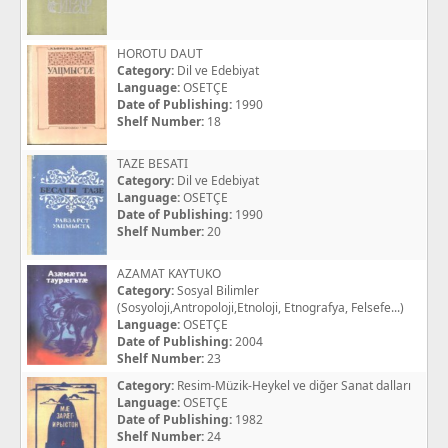
HOROTU DAUT
Category:
Dil ve Edebiyat
Language:
OSETÇE
Date of Publishing:
1990
Shelf Number:
18
TAZE BESATI
Category:
Dil ve Edebiyat
Language:
OSETÇE
Date of Publishing:
1990
Shelf Number:
20
AZAMAT KAYTUKO
Category:
Sosyal Bilimler
(Sosyoloji,Antropoloji,Etnoloji, Etnografya, Felsefe...)
Language:
OSETÇE
Date of Publishing:
2004
Shelf Number:
23
Category:
Resim-Müzik-Heykel ve diğer Sanat dalları
Language:
OSETÇE
Date of Publishing:
1982
Shelf Number:
24