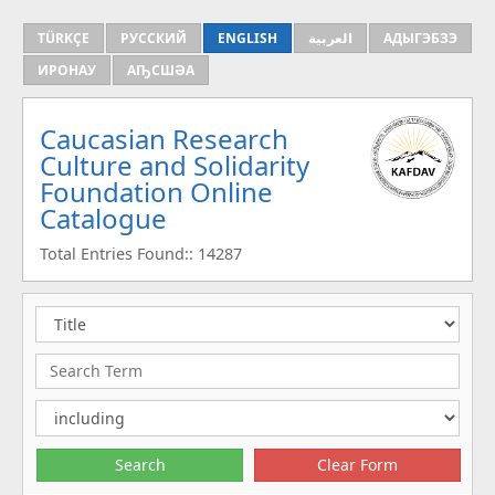
TÜRKÇE
РУССКИЙ
ENGLISH
العربية
АДЫГЭБЗЭ
ИРОНАУ
АҦСШӘА
Caucasian Research
Culture and Solidarity
Foundation Online
Catalogue
Total Entries Found:: 14287