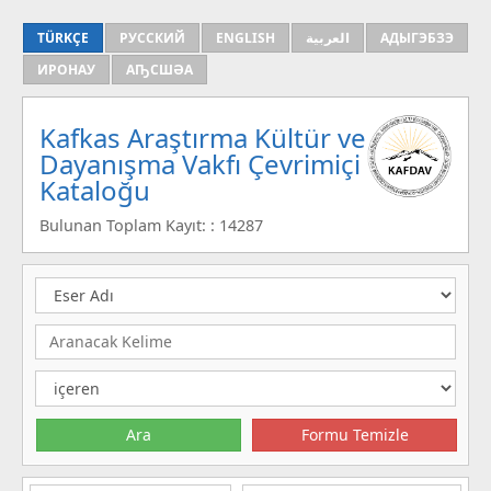
TÜRKÇE
РУССКИЙ
ENGLISH
العربية
АДЫГЭБЗЭ
ИРОНАУ
АҦСШӘА
Kafkas Araştırma Kültür ve
Dayanışma Vakfı Çevrimiçi
Kataloğu
Bulunan Toplam Kayıt: : 14287