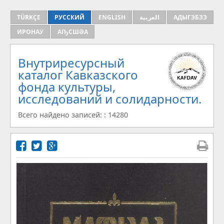
TÜRKÇE
РУССКИЙ
ENGLISH
العربية
АДЫГЭБЗЭ
ИРОНАУ
АҦСШӘА
Внутриресурсный
каталог Кавказского
фонда культуры,
исследований и солидарности.
Всего найдено записей: : 14280