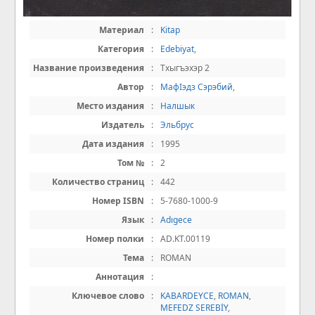
Материал
:
Kitap
Категория
:
Edebiyat
,
Название произведения
:
Тхыгъэхэр 2
Автор
:
МафІэдз Сэрэбий
,
Место издания
:
Налшык
Издатель
:
Эльбрус
Дата издания
:
1995
Том №
:
2
Количество страниц
:
442
Номер ISBN
:
5-7680-1000-9
Язык
:
Adıgece
Номер полки
:
AD.KT.00119
Тема
:
ROMAN
Аннотация
:
Ключевое слово
:
KABARDEYCE
,
ROMAN
,
MEFEDZ SEREBİY
,