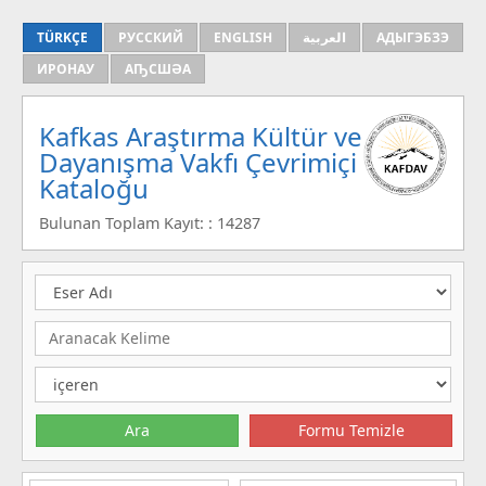
TÜRKÇE
РУССКИЙ
ENGLISH
العربية
АДЫГЭБЗЭ
ИРОНАУ
АҦСШӘА
Kafkas Araştırma Kültür ve
Dayanışma Vakfı Çevrimiçi
Kataloğu
Bulunan Toplam Kayıt: : 14287