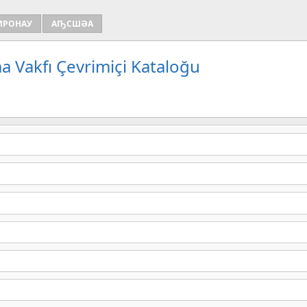
ИРОНАУ
АҦСШӘА
a Vakfı Çevrimiçi Kataloğu