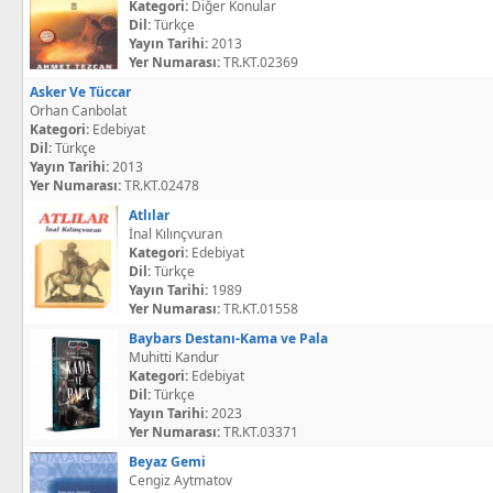
Kategori:
Diğer Konular
Dil:
Türkçe
Yayın Tarihi:
2013
Yer Numarası:
TR.KT.02369
Asker Ve Tüccar
Orhan Canbolat
Kategori:
Edebiyat
Dil:
Türkçe
Yayın Tarihi:
2013
Yer Numarası:
TR.KT.02478
Atlılar
İnal Kılınçvuran
Kategori:
Edebiyat
Dil:
Türkçe
Yayın Tarihi:
1989
Yer Numarası:
TR.KT.01558
Baybars Destanı-Kama ve Pala
Muhitti Kandur
Kategori:
Edebiyat
Dil:
Türkçe
Yayın Tarihi:
2023
Yer Numarası:
TR.KT.03371
Beyaz Gemi
Cengiz Aytmatov