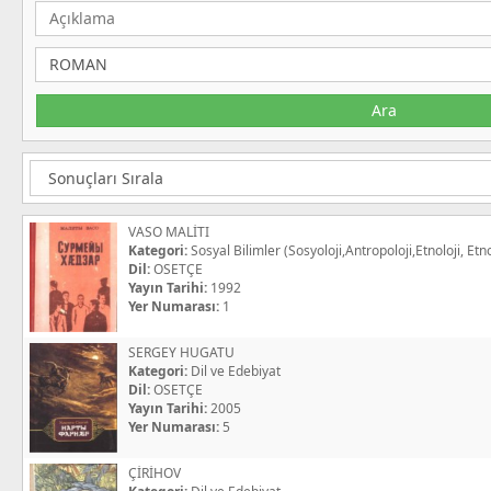
VASO MALİTI
Kategori:
Sosyal Bilimler (Sosyoloji,Antropoloji,Etnoloji, Etno
Dil:
OSETÇE
Yayın Tarihi:
1992
Yer Numarası:
1
SERGEY HUGATU
Kategori:
Dil ve Edebiyat
Dil:
OSETÇE
Yayın Tarihi:
2005
Yer Numarası:
5
ÇİRİHOV