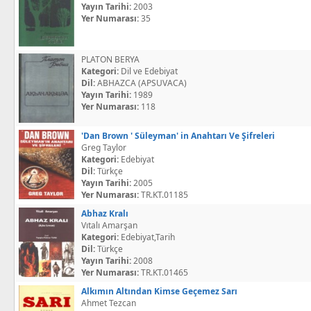
Yayın Tarihi:
2003
Yer Numarası:
35
PLATON BERYA
Kategori:
Dil ve Edebiyat
Dil:
ABHAZCA (APSUVACA)
Yayın Tarihi:
1989
Yer Numarası:
118
'Dan Brown ' Süleyman' in Anahtarı Ve Şifreleri
Greg Taylor
Kategori:
Edebiyat
Dil:
Türkçe
Yayın Tarihi:
2005
Yer Numarası:
TR.KT.01185
Abhaz Kralı
Vıtalı Amarşan
Kategori:
Edebiyat,Tarih
Dil:
Türkçe
Yayın Tarihi:
2008
Yer Numarası:
TR.KT.01465
Alkımın Altından Kimse Geçemez Sarı
Ahmet Tezcan