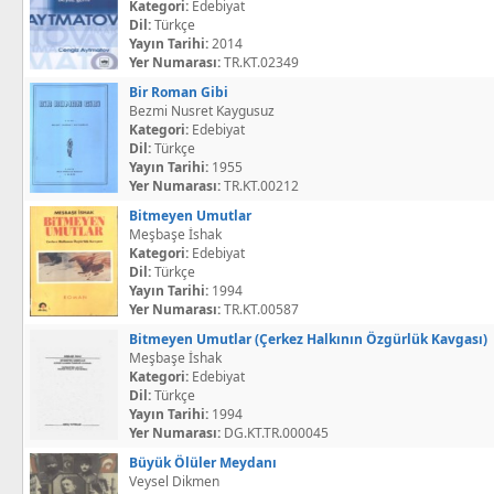
Kategori:
Edebiyat
Dil:
Türkçe
Yayın Tarihi:
2014
Yer Numarası:
TR.KT.02349
Bir Roman Gibi
Bezmi Nusret Kaygusuz
Kategori:
Edebiyat
Dil:
Türkçe
Yayın Tarihi:
1955
Yer Numarası:
TR.KT.00212
Bitmeyen Umutlar
Meşbaşe İshak
Kategori:
Edebiyat
Dil:
Türkçe
Yayın Tarihi:
1994
Yer Numarası:
TR.KT.00587
Bitmeyen Umutlar (Çerkez Halkının Özgürlük Kavgası)
Meşbaşe İshak
Kategori:
Edebiyat
Dil:
Türkçe
Yayın Tarihi:
1994
Yer Numarası:
DG.KT.TR.000045
Büyük Ölüler Meydanı
Veysel Dikmen