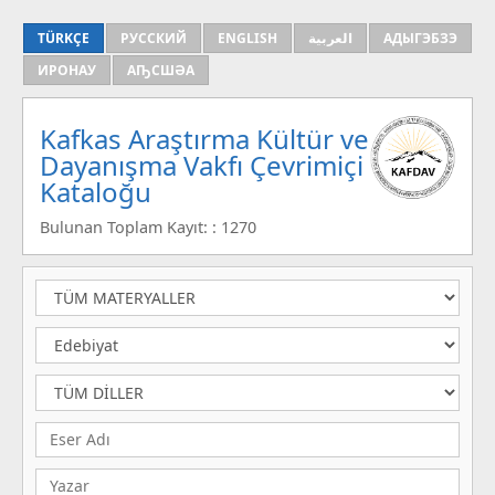
TÜRKÇE
РУССКИЙ
ENGLISH
العربية
АДЫГЭБЗЭ
ИРОНАУ
АҦСШӘА
Kafkas Araştırma Kültür ve
Dayanışma Vakfı Çevrimiçi
Kataloğu
Bulunan Toplam Kayıt: : 1270