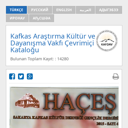
TÜRKÇE
РУССКИЙ
ENGLISH
العربية
АДЫГЭБЗЭ
ИРОНАУ
АҦСШӘА
Kafkas Araştırma Kültür ve
Dayanışma Vakfı Çevrimiçi
Kataloğu
Bulunan Toplam Kayıt: : 14280