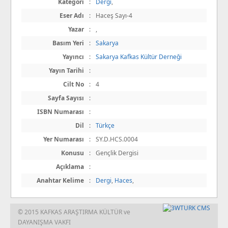
Kategori
:
Dergi
,
Eser Adı
:
Haceş Sayı-4
Yazar
:
,
Basım Yeri
:
Sakarya
Yayıncı
:
Sakarya Kafkas Kültür Derneği
Yayın Tarihi
:
Cilt No
:
4
Sayfa Sayısı
:
ISBN Numarası
:
Dil
:
Türkçe
Yer Numarası
:
SY.D.HCS.0004
Konusu
:
Gençlik Dergisi
Açıklama
:
Anahtar Kelime
:
Dergi
,
Haces
,
© 2015 KAFKAS ARAŞTIRMA KÜLTÜR ve
DAYANIŞMA VAKFI