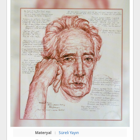
Materyal
:
Süreli Yayın