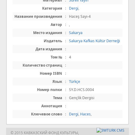
Материал
:
Süreli Yayın
Категория
:
Dergi
,
Название произведения
:
Haceş Sayı-4
Автор
:
,
Место издания
:
Sakarya
Издатель
:
Sakarya Kafkas Kültür Derneği
Дата издания
:
Том №
:
4
Количество страниц
:
Номер ISBN
:
Язык
:
Türkçe
Номер полки
:
SY.D.HCS.0004
Тема
:
Gençlik Dergisi
Аннотация
:
Ключевое слово
:
Dergi
,
Haces
,
© 2015 КАВКАЗСКИЙ ФОНД КУЛЬТУРЫ,