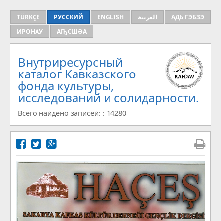
TÜRKÇE
РУССКИЙ
ENGLISH
العربية
АДЫГЭБЗЭ
ИРОНАУ
АҦСШӘА
Внутриресурсный
каталог Кавказского
фонда культуры,
исследований и солидарности.
Всего найдено записей: : 14280