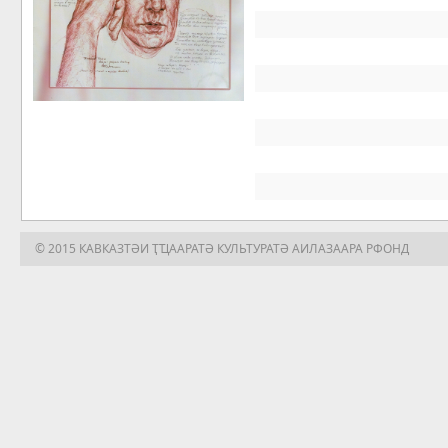
© 2015 КАВКАЗТӘИ ҬҴААРАТӘ КУЛЬТУРАТӘ АИЛАЗААРА РФОНД