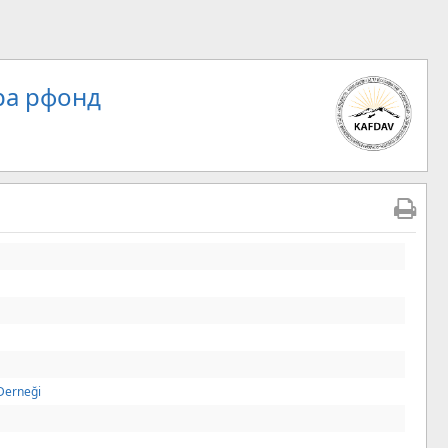
ра рфонд
 Derneği