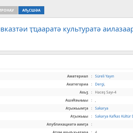
ИРОНАУ
АҦСШӘА
вказтәи ҭҵааратә культуратә аилазаа
Аматериал
:
Süreli Yayın
Акатегориа
:
Dergi
,
Ахьӡ
:
Haceş Sayı-4
Ашәҟәыҩҩы
:
,
Аҭыжьымҭа
:
Sakarya
Аҭыжьҩы
:
Sakarya Kafkas Kültür
Апубликациатә аамҭа
:
Атом ахыҧхьаӡара
:
4