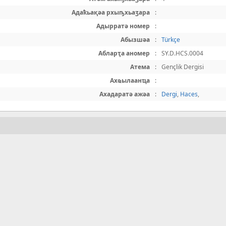
Адаҟьақәа рхыҧхьаӡара
:
Адырратә номер
:
Абызшәа
:
Türkçe
Абларҭа аномер
:
SY.D.HCS.0004
Атема
:
Gençlik Dergisi
Ахҩылаанҵа
:
Ахадаратә ажәа
:
Dergi
,
Haces
,