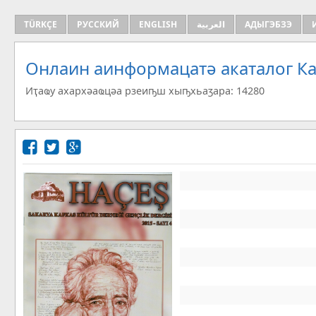
TÜRKÇE
РУССКИЙ
ENGLISH
العربية
АДЫГЭБЗЭ
Онлаин аинформацатә aкаталог Ка
Иҭаҩу ахархәаҩцәа рзеиҧш хыҧхьаӡара: 14280