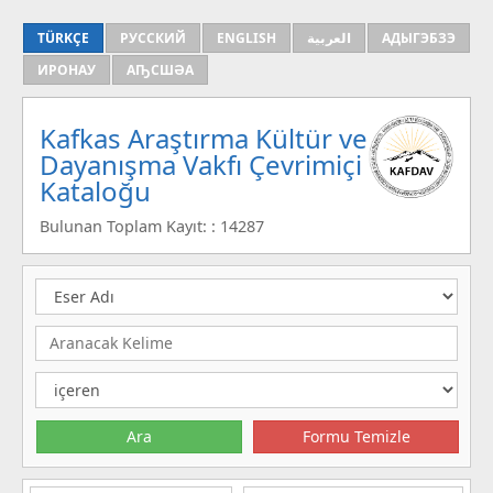
TÜRKÇE
РУССКИЙ
ENGLISH
العربية
АДЫГЭБЗЭ
ИРОНАУ
АҦСШӘА
Kafkas Araştırma Kültür ve
Dayanışma Vakfı Çevrimiçi
Kataloğu
Bulunan Toplam Kayıt: : 14287