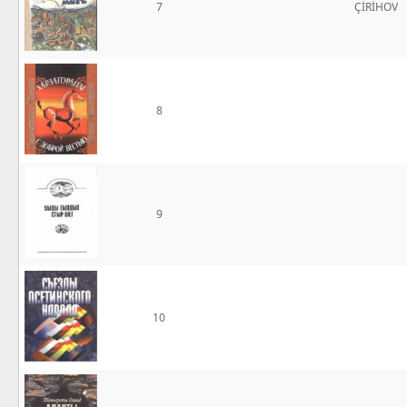
7
ÇİRİHOV
8
9
10