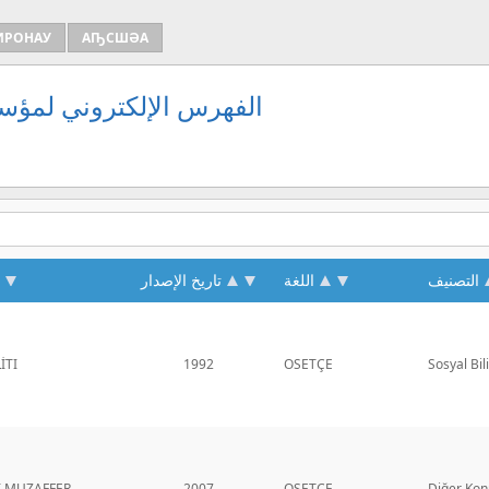
ИРОНАУ
АҦСШӘА
الفهرس الإلكتروني لمؤسس
التصنيف
اللغة
تاريخ الإصدار
İTI
1992
OSETÇE
Sosyal Bil
 MUZAFFER
2007
OSETÇE
Diğer Kon