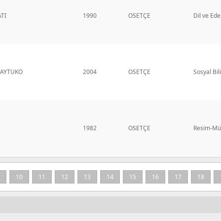
ATI
1990
OSETÇE
Dil ve Ede
KAYTUKO
2004
OSETÇE
Sosyal Bil
1982
OSETÇE
Resim-Müz
10
11
12
13
14
15
16
17
18