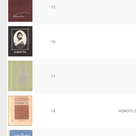
15
16
17
18
HOROTU 