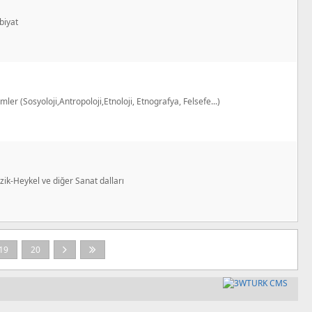
biyat
imler (Sosyoloji,Antropoloji,Etnoloji, Etnografya, Felsefe...)
ik-Heykel ve diğer Sanat dalları
19
20