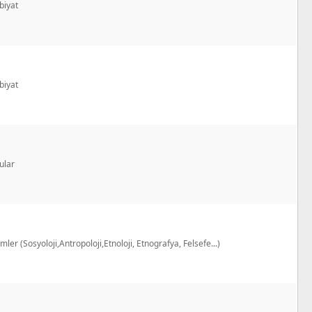
biyat
biyat
ular
imler (Sosyoloji,Antropoloji,Etnoloji, Etnografya, Felsefe...)