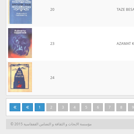
20
TAZE BES
23
AZAMAT 
24
1
2
3
4
5
6
7
8
9
© 2015 مؤسسة الابحاث و الثقافة و التضامن القفقاسية