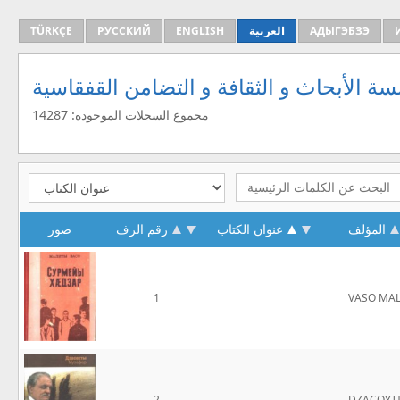
TÜRKÇE
РУССКИЙ
ENGLISH
العربية
АДЫГЭБЗЭ
ة الأبحاث و الثقافة و التضامن القفقاسية
مجموع السجلات الموجوده: 14287
المؤلف
عنوان الكتاب
رقم الرف
صور
1
VASO MAL
2
DZACOYTI