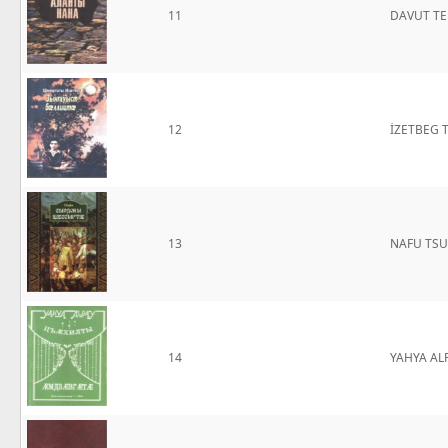
11
DAVUT TE
12
İZETBEG 
13
NAFU TSU
14
YAHYA AL