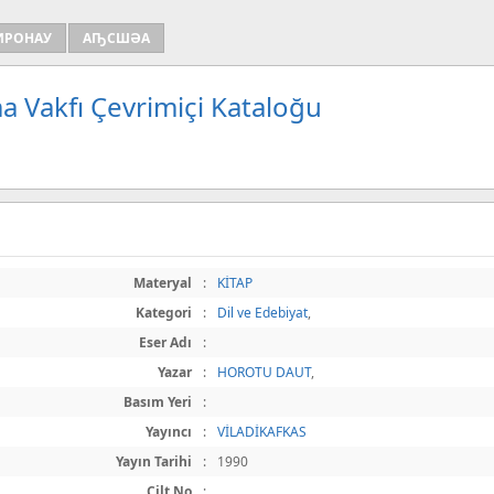
ИРОНАУ
АҦСШӘА
a Vakfı Çevrimiçi Kataloğu
Materyal
:
KİTAP
Kategori
:
Dil ve Edebiyat
,
Eser Adı
:
Yazar
:
HOROTU DAUT
,
Basım Yeri
:
Yayıncı
:
VİLADİKAFKAS
Yayın Tarihi
:
1990
Cilt No
: