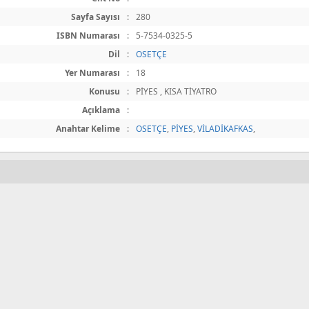
Sayfa Sayısı
:
280
ISBN Numarası
:
5-7534-0325-5
Dil
:
OSETÇE
Yer Numarası
:
18
Konusu
:
PİYES , KISA TİYATRO
Açıklama
:
Anahtar Kelime
:
OSETÇE
,
PİYES
,
VİLADİKAFKAS
,