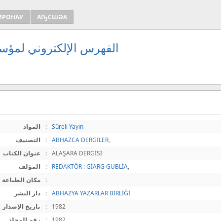
ИРОНАУ
АҦСШӘА
الفهرس الإلكتروني لمؤسس
Süreli Yayın
:
المواد
,
ABHAZCA DERGİLER
:
التصنيف
ALAŞARA DERGİSİ
:
عنوان الكتاب
,
REDAKTÖR : GİARG GUBLİA
:
المؤلف
:
مكان الطباعة
ABHAZYA YAZARLAR BİRLİĞİ
:
دار النشر
1982
:
تاريخ الإصدار
1982
:
رقم المجلد