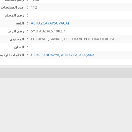
112
:
عدد الصفحات
:
رقم المجلد
ABHAZCA (APSUVACA)
:
اللغة
SY.D.ABZ.ALS.1982.7
:
رقم الرف
EDEBİYAT , SANAT , TOPLUM VE POLİTİKA DERGİSİ
:
المحتوى
:
البيان
,
ALAŞARA
,
ABHAZCA
,
ABHAZYA
,
DERGİ
:
الكلمات الرئيس