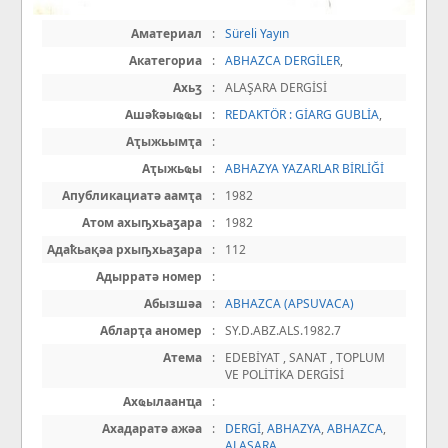
Аматериал
:
Süreli Yayın
Акатегориа
:
ABHAZCA DERGİLER
,
Ахьӡ
:
ALAŞARA DERGİSİ
Ашәҟәыҩҩы
:
REDAKTÖR : GİARG GUBLİA
,
Аҭыжьымҭа
:
Аҭыжьҩы
:
ABHAZYA YAZARLAR BİRLİĞİ
Апубликациатә аамҭа
:
1982
Атом ахыҧхьаӡара
:
1982
Адаҟьақәа рхыҧхьаӡара
:
112
Адырратә номер
:
Абызшәа
:
ABHAZCA (APSUVACA)
Абларҭа аномер
:
SY.D.ABZ.ALS.1982.7
Атема
:
EDEBİYAT , SANAT , TOPLUM
VE POLİTİKA DERGİSİ
Ахҩылаанҵа
:
Ахадаратә ажәа
:
DERGİ
,
ABHAZYA
,
ABHAZCA
,
ALAŞARA
,