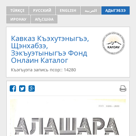
TÜRKÇE
РУССКИЙ
ENGLISH
العربية
АДЫГЭБЗЭ
ИРОНАУ
АҦСШӘА
Кавказ Къэхутэныгъэ,
Щэнхабзэ,
Зэкъуэтыныгъэ Фонд
Онлаин Каталог
Къэгъуэта запись псор:: 14280