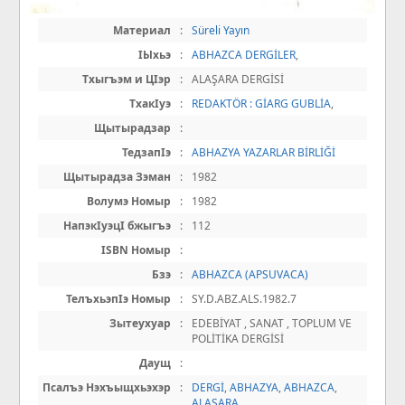
Материал
:
Süreli Yayın
IЫхьэ
:
ABHAZCA DERGİLER
,
Тхыгъэм и ЦIэр
:
ALAŞARA DERGİSİ
ТхакIуэ
:
REDAKTÖR : GİARG GUBLİA
,
Щытырадзар
:
ТедзапIэ
:
ABHAZYA YAZARLAR BİRLİĞİ
Щытырадза Зэман
:
1982
Волумэ Номыр
:
1982
НапэкIуэцI бжыгъэ
:
112
ISBN Номыр
:
Бзэ
:
ABHAZCA (APSUVACA)
ТелъхьэпIэ Номыр
:
SY.D.ABZ.ALS.1982.7
Зытеухуар
:
EDEBİYAT , SANAT , TOPLUM VE
POLİTİKA DERGİSİ
Даущ
:
Псалъэ Нэхъыщхьэхэр
:
DERGİ
,
ABHAZYA
,
ABHAZCA
,
ALAŞARA
,