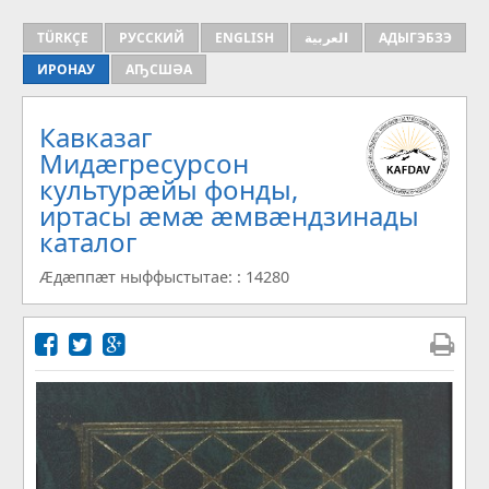
TÜRKÇE
РУССКИЙ
ENGLISH
العربية
АДЫГЭБЗЭ
ИРОНАУ
АҦСШӘА
Кавказаг
Мидæгресурсон
культурæйы фонды,
иртасы æмæ æмвæндзинады
каталог
Æдæппæт ныффыстытае: : 14280