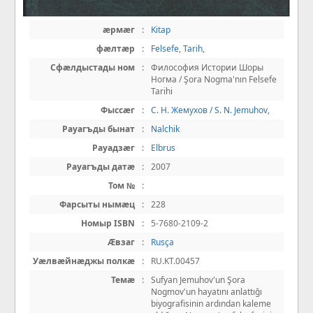
æрмæг
:
Kitap
фæлтæр
:
Felsefe
,
Tarih
,
Сфæлдыстады ном
:
Философия Истории Шоры
Ногма / Şora Nogma'nın Felsefe
Tarihi
Фыссæг
:
С. Н. Жемухов / S. N. Jemuhov
,
Рауагъды бынат
:
Nalchik
Рауадзæг
:
Elbrus
Рауагъды датæ
:
2007
Том №
:
Фарсыты нымæц
:
228
Номыр ISBN
:
5-7680-2109-2
Æвзаг
:
Rusça
Уæлвæйнæджы полкæ
:
RU.KT.00457
Темæ
:
Sufyan Jemuhov'un Şora
Nogmov'un hayatını anlattığı
biyografisinin ardından kaleme