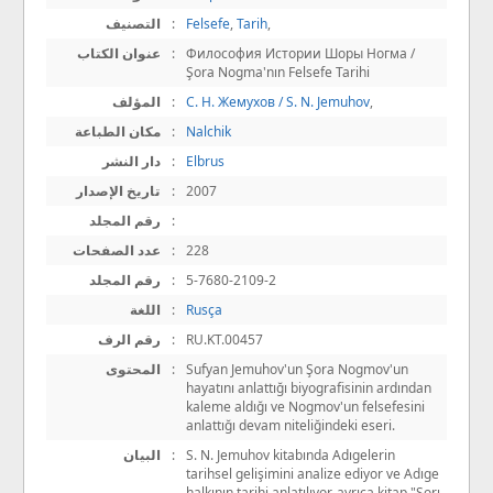
التصنيف
:
Felsefe
,
Tarih
,
عنوان الكتاب
:
Философия Истории Шоры Ногма /
Şora Nogma'nın Felsefe Tarihi
المؤلف
:
С. Н. Жемухов / S. N. Jemuhov
,
مكان الطباعة
:
Nalchik
دار النشر
:
Elbrus
تاريخ الإصدار
:
2007
رقم المجلد
:
عدد الصفحات
:
228
رقم المجلد
:
5-7680-2109-2
اللغة
:
Rusça
رقم الرف
:
RU.KT.00457
المحتوى
:
Sufyan Jemuhov'un Şora Nogmov'un
hayatını anlattığı biyografisinin ardından
kaleme aldığı ve Nogmov'un felsefesini
anlattığı devam niteliğindeki eseri.
البيان
:
S. N. Jemuhov kitabında Adıgelerin
tarihsel gelişimini analize ediyor ve Adıge
halkının tarihi anlatılıyor, ayrıca kitap "Şorı