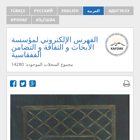
TÜRKÇE
РУССКИЙ
ENGLISH
العربية
АДЫГЭБЗЭ
ИРОНАУ
АҦСШӘА
الفهرس الإلكتروني لمؤسسة
الأبحاث و الثقافة و التضامن
القفقاسية
مجموع السجلات الموجوده: 14280