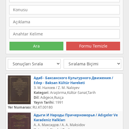
Адаб - Баксанского Культурного Движения /
Edep - Baksan Kültür Hareketi
З. М. Налоев / Z. M. Naloyev
Kategori:
Araştırma,Kültür-Sanat,Tarih
Dil:
Adıgece,Rusça
Yayın Tarihi:
1991
Yer Numarası:
RU.KT.00180
Адыги И Народы Причерноморья / Adıgeler Ve
Karadeniz Halkları
А. А. Максидов / A. A. Maksidov