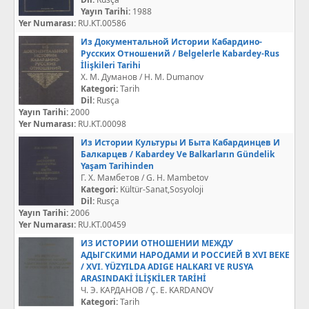
Yayın Tarihi:
1988
Yer Numarası:
RU.KT.00586
Из Документальной Истории Кабардино-
Русских Отношений / Belgelerle Kabardey-Rus
İlişkileri Tarihi
Х. М. Думанов / H. M. Dumanov
Kategori:
Tarih
Dil:
Rusça
Yayın Tarihi:
2000
Yer Numarası:
RU.KT.00098
Из Истории Культуры И Быта Кабардинцев И
Балкарцев / Kabardey Ve Balkarların Gündelik
Yaşam Tarihinden
Г. Х. Мамбетов / G. H. Mambetov
Kategori:
Kültür-Sanat,Sosyoloji
Dil:
Rusça
Yayın Tarihi:
2006
Yer Numarası:
RU.KT.00459
ИЗ ИСТОРИИ ОТНОШЕНИИ МЕЖДУ
АДЫГСКИМИ НАРОДАМИ И РОССИЕЙ В XVI ВЕКЕ
/ XVI. YÜZYILDA ADIGE HALKARI VE RUSYA
ARASINDAKİ İLİŞKİLER TARİHİ
Ч. Э. КАРДАНОВ / Ç. E. KARDANOV
Kategori:
Tarih