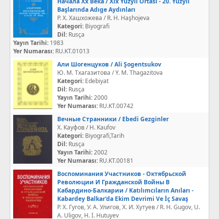
Начала Xx Века / Xıx Yüzyıl Ortası - 20. Yüzyıl
Başlarında Adıge Aydınları
Р. Х. Хашхожева / R. H. Haşhojeva
Kategori:
Biyografi
Dil:
Rusça
Yayın Tarihi:
1983
Yer Numarası:
RU.KT.01013
Али Шогенцуков / Ali Şogentsukov
Ю. М. Тхагазитова / Y. M. Thagazitova
Kategori:
Edebiyat
Dil:
Rusça
Yayın Tarihi:
2000
Yer Numarası:
RU.KT.00742
Вечные Странники / Ebedi Gezginler
Х. Кауфов / H. Kaufov
Kategori:
Biyografi,Tarih
Dil:
Rusça
Yayın Tarihi:
2002
Yer Numarası:
RU.KT.00181
Воспоминания Участников - Октябрьской
Революции И Гражданской Войны В
Кабардино-Балкарии / Katılımcıların Anıları -
Kabardey Balkar'da Ekim Devrimi Ve İç Savaş
Р. Х. Гугов, У. А. Улигов, Х. И. Хутуев / R. H. Gugov, U.
A. Uligov, H. İ. Hutuyev