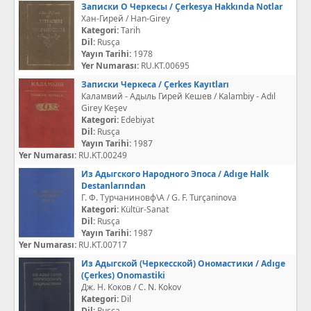
Записки О Черкесы / Çerkesya Hakkında Notlar
Хан-Гирей / Han-Girey
Kategori:
Tarih
Dil:
Rusça
Yayın Tarihi:
1978
Yer Numarası:
RU.KT.00695
Записки Черкеса / Çerkes Kayıtları
Каламвий - Адыль Гирей Кешев / Kalambiy - Adıl
Girey Keşev
Kategori:
Edebiyat
Dil:
Rusça
Yayın Tarihi:
1987
Yer Numarası:
RU.KT.00249
Из Адыгского Народного Эпоса / Adıge Halk
Destanlarından
Г. Ф. Турчаниновф\А / G. F. Turçaninova
Kategori:
Kültür-Sanat
Dil:
Rusça
Yayın Tarihi:
1987
Yer Numarası:
RU.KT.00717
Из Адыгской (Черкесской) Ономастики / Adıge
(Çerkes) Onomastiki
Дж. Н. Коков / C. N. Kokov
Kategori:
Dil
Dil:
Rusça