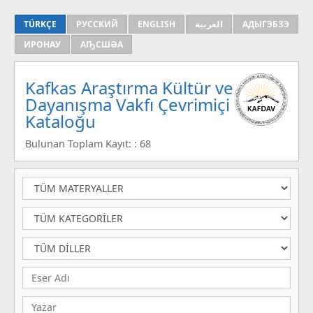
TÜRKÇE
РУССКИЙ
ENGLISH
العربية
АДЫГЭБЗЭ
ИРОНАУ
АҦСШӘА
Kafkas Araştırma Kültür ve
Dayanışma Vakfı Çevrimiçi
Kataloğu
Bulunan Toplam Kayıt: : 68