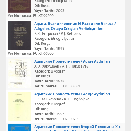
Kategori:
Etnoloji,Tarih
Dil:
Rusça
Yayın Tarihi:
2003
Yer Numarası:
RU.KT.00260
Адыги: Возникновение И Развитие Этноса /
Adıgeler: Ortaya Çıkışları Ve Gelişimleri
Р. Ж. Бетрозов / P. J. Betrozov
Kategori:
Etnografya,Tarih
Dil:
Rusça
Yayın Tarihi:
1998
Yer Numarası:
RU.KT.00900
Адыгские Провестители / Adıge Aydınları
А. Х. Хакушаев / A. H. Hakuşayev
Kategori:
Biyografi
Dil:
Rusça
Yayın Tarihi:
1978
Yer Numarası:
RU.KT.00284
Адыгские Провестители / Adıge Aydınları
Р. Х. Хашхожева / R. H. Haşhojeva
Kategori:
Biyografi
Dil:
Rusça
Yayın Tarihi:
1993
Yer Numarası:
RU.KT.00291
Адыгские Просветители Второй Половины Xıx -