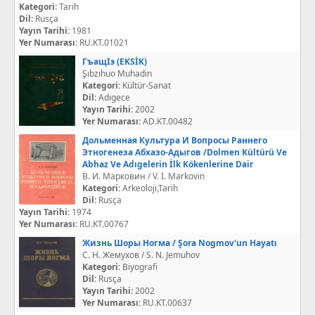
Kategori:
Tarih
Dil:
Rusça
Yayın Tarihi:
1981
Yer Numarası:
RU.KT.01021
ГъащІэ (EKSİK)
Şıbzıhuo Muhadin
Kategori:
Kültür-Sanat
Dil:
Adıgece
Yayın Tarihi:
2002
Yer Numarası:
AD.KT.00482
Дольменная Культура И Вопросы Раннего
Этногенеза Абхазо-Адыгов /Dolmen Kültürü Ve
Abhaz Ve Adıgelerin İlk Kökenlerine Dair
В. И. Марковин / V. İ. Markovin
Kategori:
Arkeoloji,Tarih
Dil:
Rusça
Yayın Tarihi:
1974
Yer Numarası:
RU.KT.00767
Жизнь Шоры Ногма / Şora Nogmov'un Hayatı
С. Н. Жемухов / S. N. Jemuhov
Kategori:
Biyografi
Dil:
Rusça
Yayın Tarihi:
2002
Yer Numarası:
RU.KT.00637