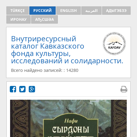
TÜRKÇE
РУССКИЙ
ENGLISH
العربية
АДЫГЭБЗЭ
ИРОНАУ
АҦСШӘА
Внутриресурсный
каталог Кавказского
фонда культуры,
исследований и солидарности.
Всего найдено записей: : 14280