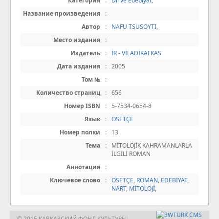
Категория
:
Dil ve Edebiyat
,
Название произведения
:
Автор
:
NAFU TSUSOYTI
,
Место издания
:
Издатель
:
İR - VİLADİKAFKAS
Дата издания
:
2005
Том №
:
Количество страниц
:
656
Номер ISBN
:
5-7534-0654-8
Язык
:
OSETÇE
Номер полки
:
13
Тема
:
MİTOLOJİK KAHRAMANLARLA
İLGİLİ ROMAN
Аннотация
:
Ключевое слово
:
OSETÇE
,
ROMAN
,
EDEBİYAT
,
NART
,
MİTOLOJİ
,
© 2015 КАВКАЗСКИЙ ФОНД КУЛЬТУРЫ,