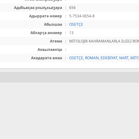
Адаҟьақәа рхыҧхьаӡара
:
656
Адырратә номер
:
5-7534-0654-8
Абызшәа
:
OSETÇE
Абларҭа аномер
:
13
Атема
:
MİTOLOJİK KAHRAMANLARLA İLGİLİ R
Ахҩылаанҵа
:
Ахадаратә ажәа
:
OSETÇE
,
ROMAN
,
EDEBİYAT
,
NART
,
MİTO