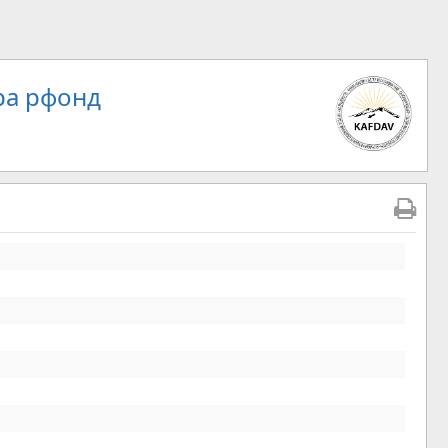
ра рфонд