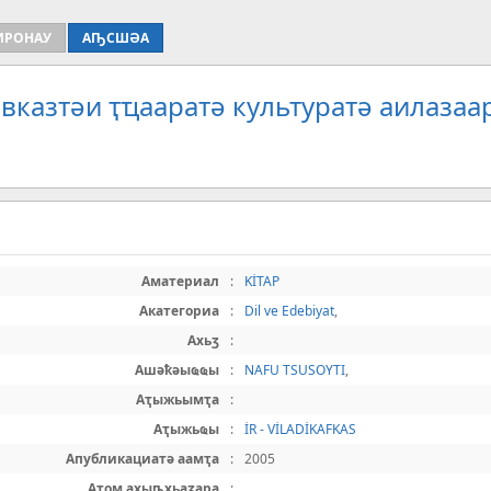
ИРОНАУ
АҦСШӘА
вказтәи ҭҵааратә культуратә аилазаа
Аматериал
:
KİTAP
Акатегориа
:
Dil ve Edebiyat
,
Ахьӡ
:
Ашәҟәыҩҩы
:
NAFU TSUSOYTI
,
Аҭыжьымҭа
:
Аҭыжьҩы
:
İR - VİLADİKAFKAS
Апубликациатә аамҭа
:
2005
Атом ахыҧхьаӡара
: