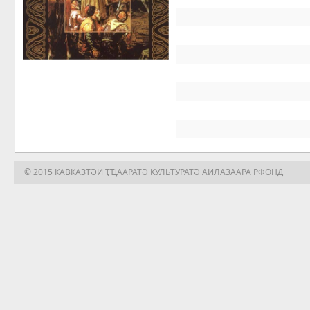
© 2015 КАВКАЗТӘИ ҬҴААРАТӘ КУЛЬТУРАТӘ АИЛАЗААРА РФОНД