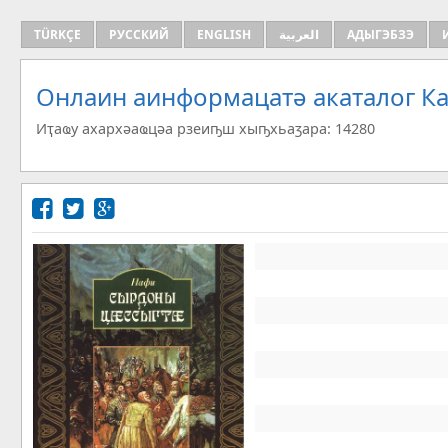
TÜRKÇE
РУССКИЙ
ENGLISH
العربية
АДЫГЭБЗЭ
Онлаин аинформацатә aкаталог Ка
Иҭаҩу ахархәаҩцәа рзеиҧш хыҧхьаӡара: 14280