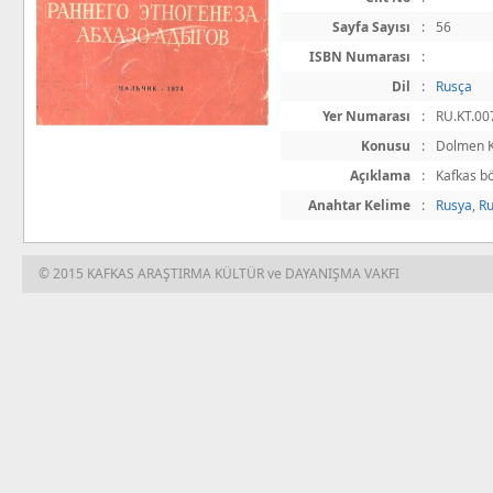
Sayfa Sayısı
:
56
ISBN Numarası
:
Dil
:
Rusça
Yer Numarası
:
RU.KT.00
Konusu
:
Dolmen K
Açıklama
:
Kafkas b
Anahtar Kelime
:
Rusya
,
R
© 2015 KAFKAS ARAŞTIRMA KÜLTÜR ve DAYANIŞMA VAKFI