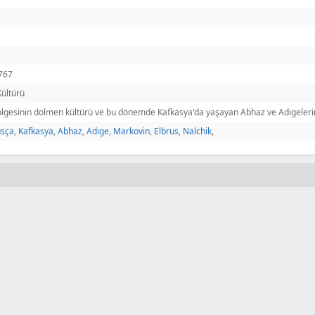
767
ültürü
ölgesinin dolmen kültürü ve bu dönemde Kafkasya'da yaşayan Abhaz ve Adıgelerin
usça
,
Kafkasya
,
Abhaz
,
Adıge
,
Markovin
,
Elbrus
,
Nalchik
,