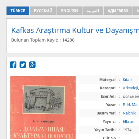
TÜRKÇE
РУССКИЙ
ENGLISH
العربية
АДЫГЭБЗЭ
Kafkas Araştırma Kültür ve Dayanışm
Bulunan Toplam Kayıt: : 14280
Materyal
:
Kitap
Kategori
:
Arkeoloji
Eser Adı
:
Дольменн
Yazar
:
В. И. Мар
Basım Yeri
:
Nalchik
Yayıncı
:
Elbrus
Yayın Tarihi
:
1974
Cilt No
: