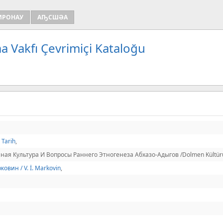
ИРОНАУ
АҦСШӘА
a Vakfı Çevrimiçi Kataloğu
,
Tarih
,
ая Культура И Вопросы Раннего Этногенеза Абхазо-Адыгов /Dolmen Kültürü Ve
ковин / V. İ. Markovin
,