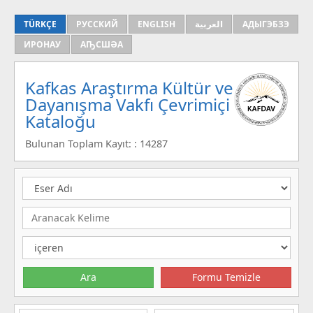
TÜRKÇE
РУССКИЙ
ENGLISH
العربية
АДЫГЭБЗЭ
ИРОНАУ
АҦСШӘА
Kafkas Araştırma Kültür ve
Dayanışma Vakfı Çevrimiçi
Kataloğu
Bulunan Toplam Kayıt: : 14287