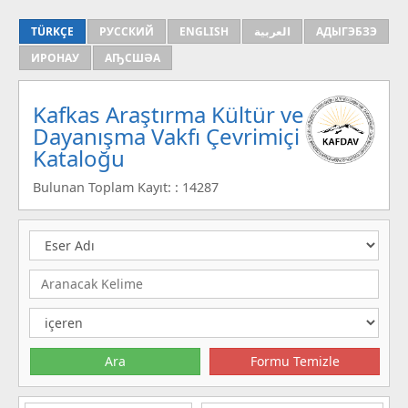
TÜRKÇE
РУССКИЙ
ENGLISH
العربية
АДЫГЭБЗЭ
ИРОНАУ
АҦСШӘА
Kafkas Araştırma Kültür ve
Dayanışma Vakfı Çevrimiçi
Kataloğu
Bulunan Toplam Kayıt: : 14287