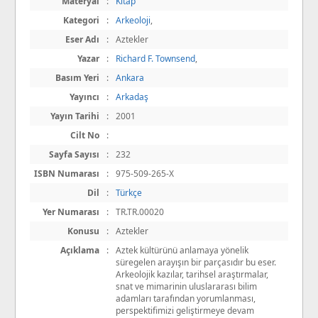
Materyal
:
Kitap
Kategori
:
Arkeoloji
,
Eser Adı
:
Aztekler
Yazar
:
Richard F. Townsend
,
Basım Yeri
:
Ankara
Yayıncı
:
Arkadaş
Yayın Tarihi
:
2001
Cilt No
:
Sayfa Sayısı
:
232
ISBN Numarası
:
975-509-265-X
Dil
:
Türkçe
Yer Numarası
:
TR.TR.00020
Konusu
:
Aztekler
Açıklama
:
Aztek kültürünü anlamaya yönelik
süregelen arayışın bir parçasıdır bu eser.
Arkeolojik kazılar, tarihsel araştırmalar,
snat ve mimarinin uluslararası bilim
adamları tarafından yorumlanması,
perspektifimizi geliştirmeye devam