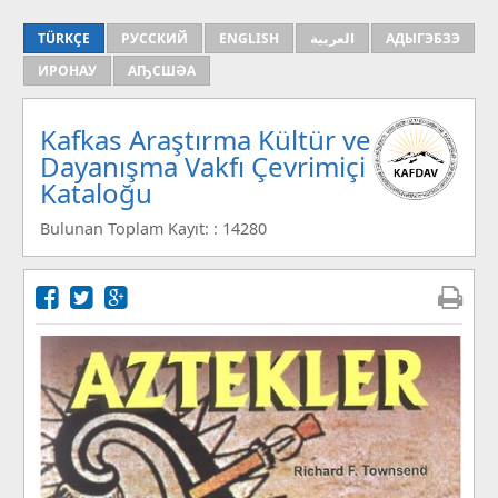
TÜRKÇE
РУССКИЙ
ENGLISH
العربية
АДЫГЭБЗЭ
ИРОНАУ
АҦСШӘА
Kafkas Araştırma Kültür ve
Dayanışma Vakfı Çevrimiçi
Kataloğu
Bulunan Toplam Kayıt: : 14280