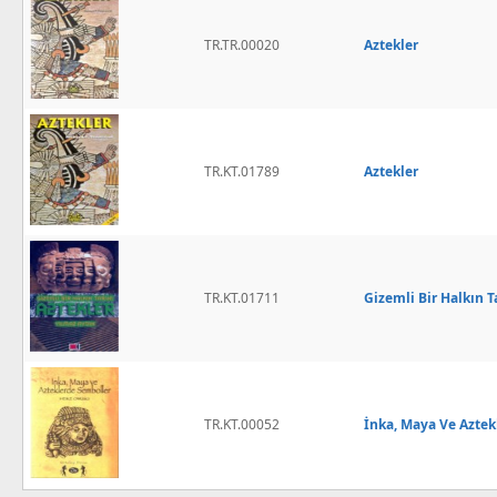
TR.TR.00020
Aztekler
TR.KT.01789
Aztekler
TR.KT.01711
Gizemli Bir Halkın T
TR.KT.00052
İnka, Maya Ve Aztek