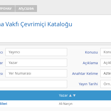
ИРОНАУ
АҦСШӘА
a Vakfı Çevrimiçi Kataloğu
cı
Konusu
ar
Açıklama
sı
Anahtar Kelime
Yayın Tarihi
Yazar
dileri
Ali Narçın