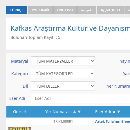
TÜRKÇE
РУССКИЙ
ENGLISH
العربية
АДЫГЭБЗЭ
Kafkas Araştırma Kültür ve Dayanışm
Bulunan Toplam Kayıt: : 5
Materyal
Yayın
Kategori
Yaz
Dil
Yer Numara
Eser Adı
Görsel
Yer Numarası
Eser Adı
TR.KT.00091
Aztek Tolla'nın Efen