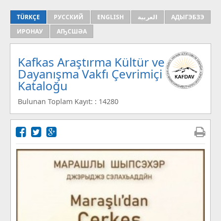
TÜRKÇE
РУССКИЙ
ENGLISH
العربية
АДЫГЭБЗЭ
ИРОНАУ
АҦСШӘА
Kafkas Araştırma Kültür ve
Dayanışma Vakfı Çevrimiçi
Kataloğu
Bulunan Toplam Kayıt: : 14280