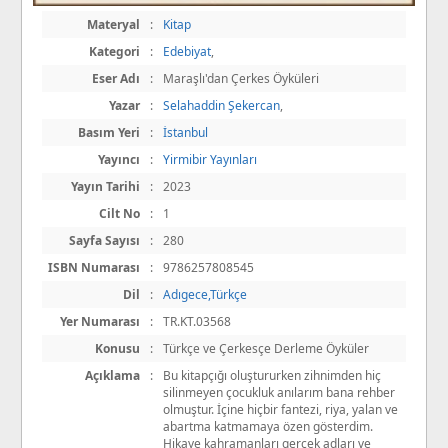
Materyal
:
Kitap
Kategori
:
Edebiyat
,
Eser Adı
:
Maraşlı'dan Çerkes Öyküleri
Yazar
:
Selahaddin Şekercan
,
Basım Yeri
:
İstanbul
Yayıncı
:
Yirmibir Yayınları
Yayın Tarihi
:
2023
Cilt No
:
1
Sayfa Sayısı
:
280
ISBN Numarası
:
9786257808545
Dil
:
Adıgece,Türkçe
Yer Numarası
:
TR.KT.03568
Konusu
:
Türkçe ve Çerkesçe Derleme Öyküler
Açıklama
:
Bu kitapçığı oluştururken zihnimden hiç
silinmeyen çocukluk anılarım bana rehber
olmuştur. İçine hiçbir fantezi, riya, yalan ve
abartma katmamaya özen gösterdim.
Hikaye kahramanları gerçek adları ve