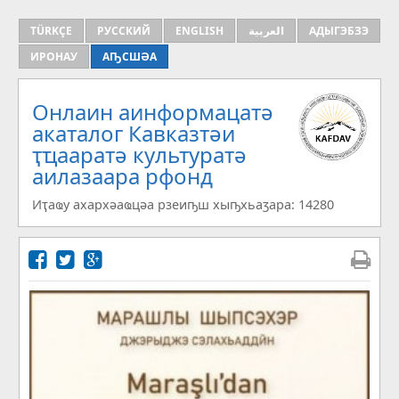
TÜRKÇE
РУССКИЙ
ENGLISH
العربية
АДЫГЭБЗЭ
ИРОНАУ
АҦСШӘА
Онлаин аинформацатә
aкаталог Кавказтәи
ҭҵааратә культуратә
аилазаара рфонд
Иҭаҩу ахархәаҩцәа рзеиҧш хыҧхьаӡара: 14280