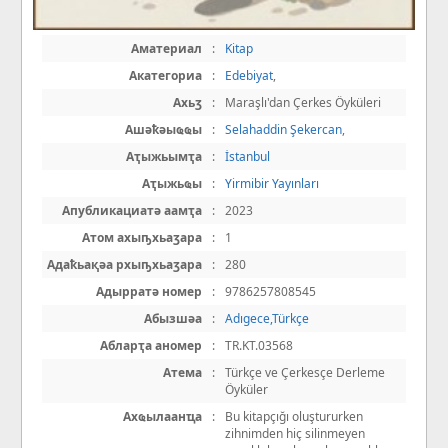
Аматериал
:
Kitap
Акатегориа
:
Edebiyat
,
Ахьӡ
:
Maraşlı'dan Çerkes Öyküleri
Ашәҟәыҩҩы
:
Selahaddin Şekercan
,
Аҭыжьымҭа
:
İstanbul
Аҭыжьҩы
:
Yirmibir Yayınları
Апубликациатә аамҭа
:
2023
Атом ахыҧхьаӡара
:
1
Адаҟьақәа рхыҧхьаӡара
:
280
Адырратә номер
:
9786257808545
Абызшәа
:
Adıgece,Türkçe
Абларҭа аномер
:
TR.KT.03568
Атема
:
Türkçe ve Çerkesçe Derleme
Öyküler
Ахҩылаанҵа
:
Bu kitapçığı oluştururken
zihnimden hiç silinmeyen