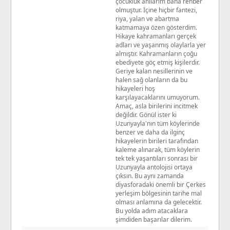
çocukluk anılarım bana rehber
olmuştur. İçine hiçbir fantezi,
riya, yalan ve abartma
katmamaya özen gösterdim.
Hikaye kahramanları gerçek
adları ve yaşanmış olaylarla yer
almıştır. Kahramanların çoğu
ebediyete göç etmiş kişilerdir.
Geriye kalan nesillerinin ve
halen sağ olanların da bu
hikayeleri hoş
karşılayacaklarını umuyorum.
Amaç, asla birilerini incitmek
değildir. Gönül ister ki
Uzunyayla'nın tüm köylerinde
benzer ve daha da ilginç
hikayelerin birileri tarafından
kaleme alınarak, tüm köylerin
tek tek yaşantıları sonrası bir
Uzunyayla antolojisi ortaya
çıksın. Bu aynı zamanda
diyasforadaki önemli bir Çerkes
yerleşim bölgesinin tarihe mal
olması anlamına da gelecektir.
Bu yolda adım atacaklara
şimdiden başarılar dilerim.