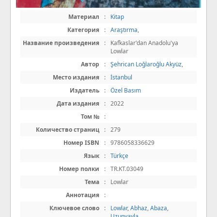
Материал
:
Kitap
Категория
:
Araştırma
,
Название произведения
:
Kafkaslar'dan Anadolu'ya
Lowlar
Автор
:
Şehrican Loğlaroğlu Akyüz
,
Место издания
:
İstanbul
Издатель
:
Özel Basım
Дата издания
:
2022
Том №
:
Количество страниц
:
279
Номер ISBN
:
9786058336629
Язык
:
Türkçe
Номер полки
:
TR.KT.03049
Тема
:
Lowlar
Аннотация
:
Ключевое слово
:
Lowlar
,
Abhaz
,
Abaza
,
Uzunyayla
,