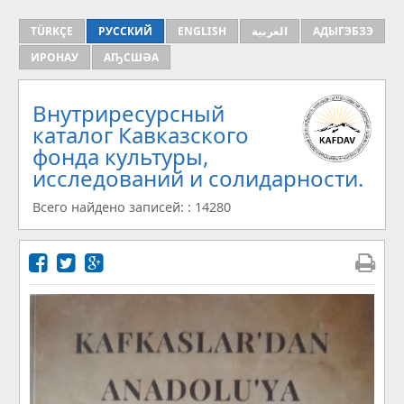
TÜRKÇE
РУССКИЙ
ENGLISH
العربية
АДЫГЭБЗЭ
ИРОНАУ
АҦСШӘА
Внутриресурсный
каталог Кавказского
фонда культуры,
исследований и солидарности.
Всего найдено записей: : 14280