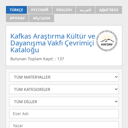
TÜRKÇE
РУССКИЙ
ENGLISH
العربية
АДЫГЭБЗЭ
ИРОНАУ
АҦСШӘА
Kafkas Araştırma Kültür ve
Dayanışma Vakfı Çevrimiçi
Kataloğu
Bulunan Toplam Kayıt: : 137