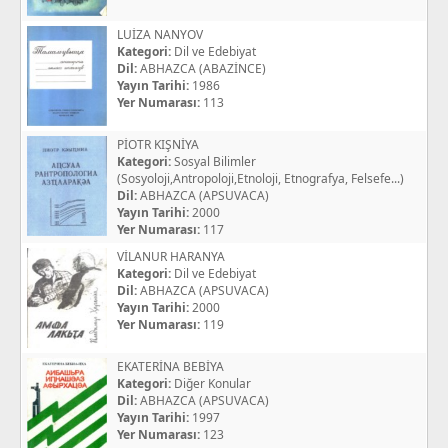
LUİZA NANYOV
Kategori:
Dil ve Edebiyat
Dil:
ABHAZCA (ABAZİNCE)
Yayın Tarihi:
1986
Yer Numarası:
113
PİOTR KIŞNİYA
Kategori:
Sosyal Bilimler
(Sosyoloji,Antropoloji,Etnoloji, Etnografya, Felsefe...)
Dil:
ABHAZCA (APSUVACA)
Yayın Tarihi:
2000
Yer Numarası:
117
VİLANUR HARANYA
Kategori:
Dil ve Edebiyat
Dil:
ABHAZCA (APSUVACA)
Yayın Tarihi:
2000
Yer Numarası:
119
EKATERİNA BEBİYA
Kategori:
Diğer Konular
Dil:
ABHAZCA (APSUVACA)
Yayın Tarihi:
1997
Yer Numarası:
123