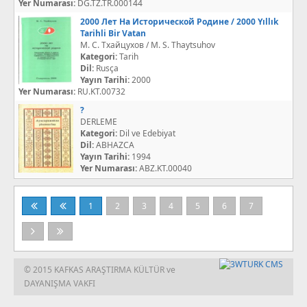
Yer Numarası:
DG.TZ.TR.000144
2000 Лет На Исторической Родине / 2000 Yıllık
Tarihli Bir Vatan
М. С. Тхайцухов / M. S. Thaytsuhov
Kategori:
Tarih
Dil:
Rusça
Yayın Tarihi:
2000
Yer Numarası:
RU.KT.00732
?
DERLEME
Kategori:
Dil ve Edebiyat
Dil:
ABHAZCA
Yayın Tarihi:
1994
Yer Numarası:
ABZ.KT.00040
1
2
3
4
5
6
7
© 2015 KAFKAS ARAŞTIRMA KÜLTÜR ve
DAYANIŞMA VAKFI