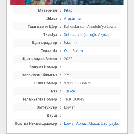
Материал
:
Kitap
IЫхьэ
:
Araştırma
,
Тхыгъэм и ЦIэр
:
Kafkaslar'dan Anadolu'ya Lowlar
ТхакIуэ
:
Şehrican Loğlaroğlu Akyüz
,
Щытырадзар
:
İstanbul
ТедзапIэ
:
Özel Basım
Щытырадза Зэман
:
2022
Волумэ Номыр
:
НапэкIуэцI бжыгъэ
:
279
ISBN Номыр
:
9786058336629
Бзэ
:
Türkçe
ТелъхьэпIэ Номыр
:
TR.KT.03049
Зытеухуар
:
Lowlar
Даущ
:
Псалъэ Нэхъыщхьэхэр
:
Lowlar
,
Abhaz
,
Abaza
,
Uzunyayla
,