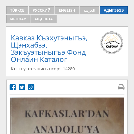
TÜRKÇE
РУССКИЙ
ENGLISH
العربية
АДЫГЭБЗЭ
ИРОНАУ
АҦСШӘА
Кавказ Къэхутэныгъэ,
Щэнхабзэ,
Зэкъуэтыныгъэ Фонд
Онлаин Каталог
Къэгъуэта запись псор:: 14280