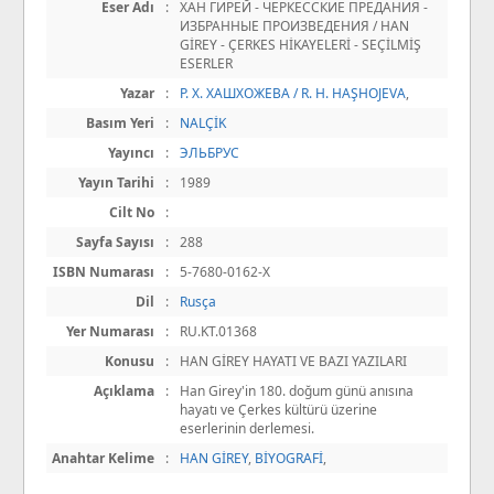
Eser Adı
:
ХАН ГИРЕЙ - ЧЕРКЕССКИЕ ПРЕДАНИЯ -
ИЗБРАННЫЕ ПРОИЗВЕДЕНИЯ / HAN
GİREY - ÇERKES HİKAYELERİ - SEÇİLMİŞ
ESERLER
Yazar
:
Р. Х. ХАШХОЖЕВА / R. H. HAŞHOJEVA
,
Basım Yeri
:
NALÇİK
Yayıncı
:
ЭЛЬБРУС
Yayın Tarihi
:
1989
Cilt No
:
Sayfa Sayısı
:
288
ISBN Numarası
:
5-7680-0162-Х
Dil
:
Rusça
Yer Numarası
:
RU.KT.01368
Konusu
:
HAN GİREY HAYATI VE BAZI YAZILARI
Açıklama
:
Han Girey'in 180. doğum günü anısına
hayatı ve Çerkes kültürü üzerine
eserlerinin derlemesi.
Anahtar Kelime
:
HAN GİREY
,
BİYOGRAFİ
,