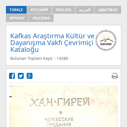
TÜRKÇE
РУССКИЙ
ENGLISH
العربية
АДЫГЭБЗЭ
ИРОНАУ
АҦСШӘА
Kafkas Araştırma Kültür ve
Dayanışma Vakfı Çevrimiçi
Kataloğu
Bulunan Toplam Kayıt: : 14280