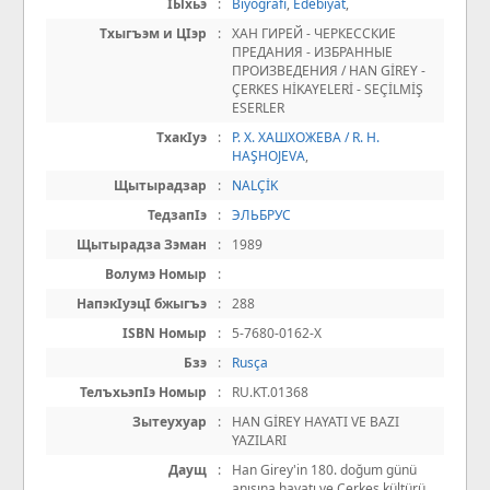
IЫхьэ
:
Biyografi
,
Edebiyat
,
Тхыгъэм и ЦIэр
:
ХАН ГИРЕЙ - ЧЕРКЕССКИЕ
ПРЕДАНИЯ - ИЗБРАННЫЕ
ПРОИЗВЕДЕНИЯ / HAN GİREY -
ÇERKES HİKAYELERİ - SEÇİLMİŞ
ESERLER
ТхакIуэ
:
Р. Х. ХАШХОЖЕВА / R. H.
HAŞHOJEVA
,
Щытырадзар
:
NALÇİK
ТедзапIэ
:
ЭЛЬБРУС
Щытырадза Зэман
:
1989
Волумэ Номыр
:
НапэкIуэцI бжыгъэ
:
288
ISBN Номыр
:
5-7680-0162-Х
Бзэ
:
Rusça
ТелъхьэпIэ Номыр
:
RU.KT.01368
Зытеухуар
:
HAN GİREY HAYATI VE BAZI
YAZILARI
Даущ
:
Han Girey'in 180. doğum günü
anısına hayatı ve Çerkes kültürü