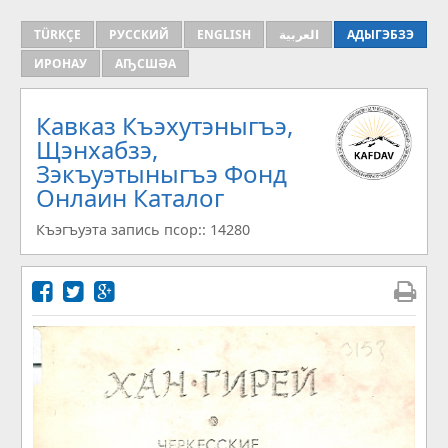
TÜRKÇE
РУССКИЙ
ENGLISH
العربية
АДЫГЭБЗЭ
ИРОНАУ
АҦСШӘА
Кавказ Къэхутэныгъэ,
Щэнхабзэ,
Зэкъуэтыныгъэ Фонд
Онлаин Каталог
Къэгъуэта запись псор:: 14280