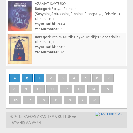
AZAMAT KAYTUKO
Kategori:
Sosyal Bilimler
(Sosyoloji,Antropoloji,Etnoloji, Etnografya, Felsefe...)
Dil:
OSETÇE
Yayın Tarihi:
2004
Yer Numarası:
23
Kategori:
Resim-Müzik-Heykel ve diğer Sanat dalları
Dil:
OSETÇE
Yayın Tarihi:
1982
Yer Numarası:
24
1
2
3
4
5
6
7
8
9
10
11
12
13
14
15
16
17
18
19
20
© 2015 KAFKAS ARAŞTIRMA KÜLTÜR ve
DAYANIŞMA VAKFI