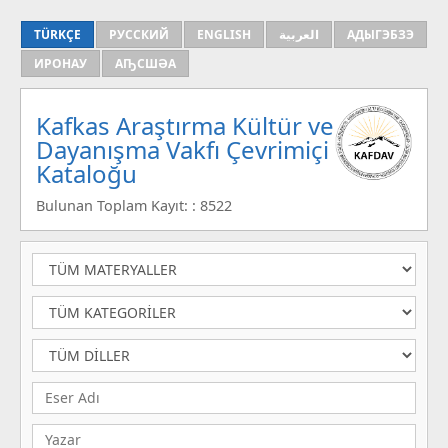
TÜRKÇE
РУССКИЙ
ENGLISH
العربية
АДЫГЭБЗЭ
ИРОНАУ
АҦСШӘА
Kafkas Araştırma Kültür ve
Dayanışma Vakfı Çevrimiçi
Kataloğu
Bulunan Toplam Kayıt: : 8522