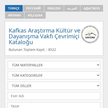
TÜRKÇE
РУССКИЙ
ENGLISH
العربية
АДЫГЭБЗЭ
ИРОНАУ
АҦСШӘА
Kafkas Araştırma Kültür ve
Dayanışma Vakfı Çevrimiçi
Kataloğu
Bulunan Toplam Kayıt: : 8522