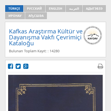
TÜRKÇE
РУССКИЙ
ENGLISH
العربية
АДЫГЭБЗЭ
ИРОНАУ
АҦСШӘА
Kafkas Araştırma Kültür ve
Dayanışma Vakfı Çevrimiçi
Kataloğu
Bulunan Toplam Kayıt: : 14280