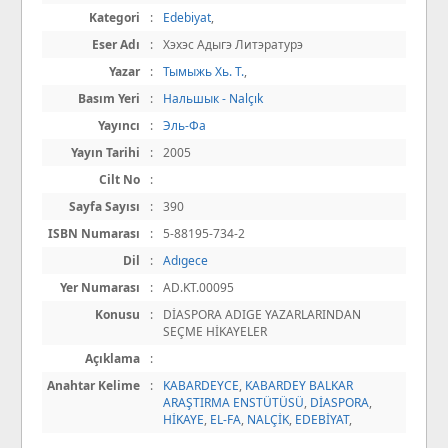
Kategori
:
Edebiyat
,
Eser Adı
:
Хэхэс Адыгэ Литэратурэ
Yazar
:
Тымыжь Хь. Т.
,
Basım Yeri
:
Нальшык - Nalçık
Yayıncı
:
Эль-Фа
Yayın Tarihi
:
2005
Cilt No
:
Sayfa Sayısı
:
390
ISBN Numarası
:
5-88195-734-2
Dil
:
Adıgece
Yer Numarası
:
AD.KT.00095
Konusu
:
DİASPORA ADIGE YAZARLARINDAN
SEÇME HİKAYELER
Açıklama
:
Anahtar Kelime
:
KABARDEYCE
,
KABARDEY BALKAR
ARAŞTIRMA ENSTÜTÜSÜ
,
DİASPORA
,
HİKAYE
,
EL-FA
,
NALÇİK
,
EDEBİYAT
,