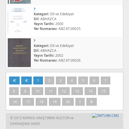
?
Kategori:
Dil ve Edebiyat
Dil:
ABHAZCA
Yayın Tarihi:
2000
Yer Numarası:
ABZ.KT.00025
?
Kategori:
Dil ve Edebiyat
Dil:
ABHAZCA
Yayın Tarihi:
2002
Yer Numarası:
ABZ.KT.00026
1
2
3
4
5
6
7
8
9
10
11
12
13
14
15
16
17
18
19
20
© 2015 KAFKAS ARAŞTIRMA KÜLTÜR ve
DAYANIŞMA VAKFI