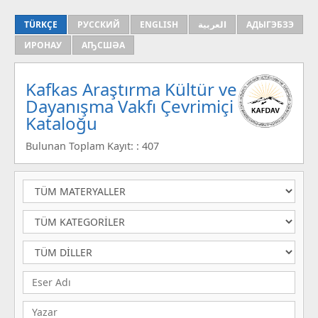
TÜRKÇE
РУССКИЙ
ENGLISH
العربية
АДЫГЭБЗЭ
ИРОНАУ
АҦСШӘА
Kafkas Araştırma Kültür ve
Dayanışma Vakfı Çevrimiçi
Kataloğu
Bulunan Toplam Kayıt: : 407