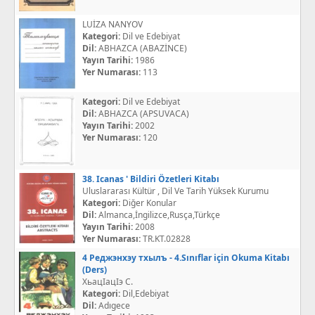
LUİZA NANYOV
Kategori:
Dil ve Edebiyat
Dil:
ABHAZCA (ABAZİNCE)
Yayın Tarihi:
1986
Yer Numarası:
113
Kategori:
Dil ve Edebiyat
Dil:
ABHAZCA (APSUVACA)
Yayın Tarihi:
2002
Yer Numarası:
120
38. Icanas ' Bildiri Özetleri Kitabı
Uluslararası Kültür , Dil Ve Tarih Yüksek Kurumu
Kategori:
Diğer Konular
Dil:
Almanca,İngilizce,Rusça,Türkçe
Yayın Tarihi:
2008
Yer Numarası:
TR.KT.02828
4 Реджэнхэу тхылъ - 4.Sınıflar için Okuma Kitabı
(Ders)
ХьацIацIэ С.
Kategori:
Dil,Edebiyat
Dil:
Adıgece