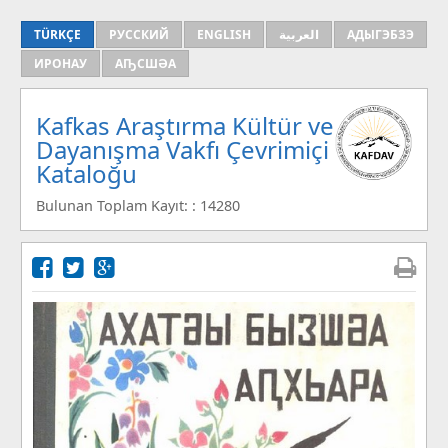
TÜRKÇE
РУССКИЙ
ENGLISH
العربية
АДЫГЭБЗЭ
ИРОНАУ
АҦСШӘА
Kafkas Araştırma Kültür ve
Dayanışma Vakfı Çevrimiçi
Kataloğu
Bulunan Toplam Kayıt: : 14280