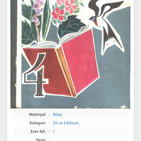
Materyal
:
Kitap
Kategori
:
Dil ve Edebiyat
,
Eser Adı
:
?
Yazar
:
,