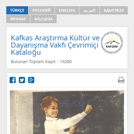
TÜRKÇE
РУССКИЙ
ENGLISH
العربية
АДЫГЭБЗЭ
ИРОНАУ
АҦСШӘА
Kafkas Araştırma Kültür ve
Dayanışma Vakfı Çevrimiçi
Kataloğu
Bulunan Toplam Kayıt: : 14280