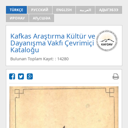
TÜRKÇE
РУССКИЙ
ENGLISH
العربية
АДЫГЭБЗЭ
ИРОНАУ
АҦСШӘА
Kafkas Araştırma Kültür ve
Dayanışma Vakfı Çevrimiçi
Kataloğu
Bulunan Toplam Kayıt: : 14280