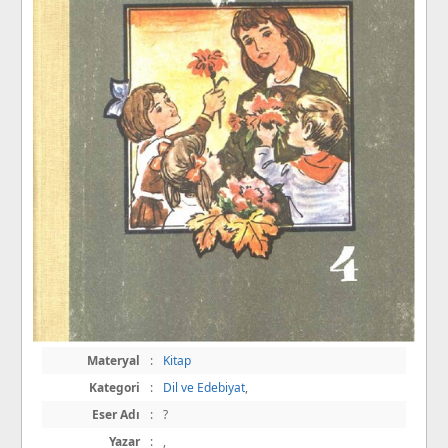
Materyal
:
Kitap
Kategori
:
Dil ve Edebiyat
,
Eser Adı
:
?
Yazar
:
,