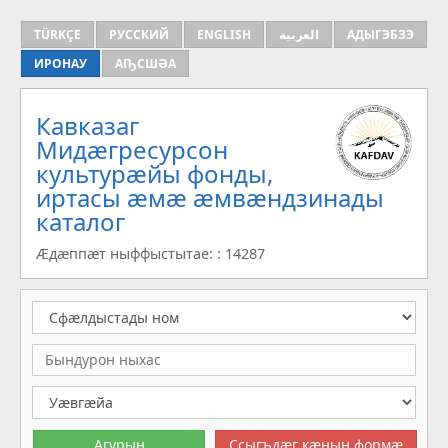
TÜRKÇE
РУССКИЙ
ENGLISH
العربية
АДЫГЭБЗЭ
ИРОНАУ
АҦСШӘА
Кавказаг
Мидæгресурсон
культурæйы фонды,
иртасы æмæ æмвæндзинады
каталог
Æдæппæт ныффыстытае: : 14287