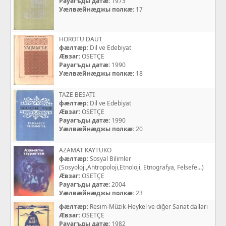
Рауагъды датæ:
1973
Уæлвæйнæджы полкæ:
17
HOROTU DAUT
фæлтæр:
Dil ve Edebiyat
Æвзаг:
OSETÇE
Рауагъды датæ:
1990
Уæлвæйнæджы полкæ:
18
TAZE BESATI
фæлтæр:
Dil ve Edebiyat
Æвзаг:
OSETÇE
Рауагъды датæ:
1990
Уæлвæйнæджы полкæ:
20
AZAMAT KAYTUKO
фæлтæр:
Sosyal Bilimler
(Sosyoloji,Antropoloji,Etnoloji, Etnografya, Felsefe...)
Æвзаг:
OSETÇE
Рауагъды датæ:
2004
Уæлвæйнæджы полкæ:
23
фæлтæр:
Resim-Müzik-Heykel ve diğer Sanat dalları
Æвзаг:
OSETÇE
Рауагъды датæ:
1982