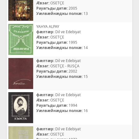
Æвзаг:
OSETÇE
Рауагъды датæ:
2005
Уæлвæйнæджы полкæ:
13
YAHYA ALPAY
фæлтæр:
Dil ve Edebiyat
Æвзаг:
OSETÇE
Рауагъды датæ:
1995
Уæлвæйнæджы полкæ:
14
фæлтæр:
Dil ve Edebiyat
Æвзаг:
OSETÇE - RUSÇA
Рауагъды датæ:
2002
Уæлвæйнæджы полкæ:
15
фæлтæр:
Dil ve Edebiyat
Æвзаг:
OSETÇE
Рауагъды датæ:
1994
Уæлвæйнæджы полкæ:
16
фæлтæр:
Dil ve Edebiyat
Æвзаг:
OSETÇE