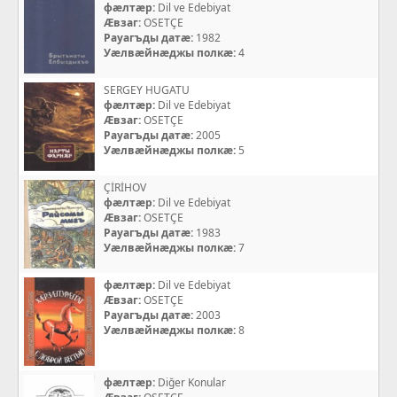
фæлтæр:
Dil ve Edebiyat
Æвзаг:
OSETÇE
Рауагъды датæ:
1982
Уæлвæйнæджы полкæ:
4
SERGEY HUGATU
фæлтæр:
Dil ve Edebiyat
Æвзаг:
OSETÇE
Рауагъды датæ:
2005
Уæлвæйнæджы полкæ:
5
ÇİRİHOV
фæлтæр:
Dil ve Edebiyat
Æвзаг:
OSETÇE
Рауагъды датæ:
1983
Уæлвæйнæджы полкæ:
7
фæлтæр:
Dil ve Edebiyat
Æвзаг:
OSETÇE
Рауагъды датæ:
2003
Уæлвæйнæджы полкæ:
8
фæлтæр:
Diğer Konular