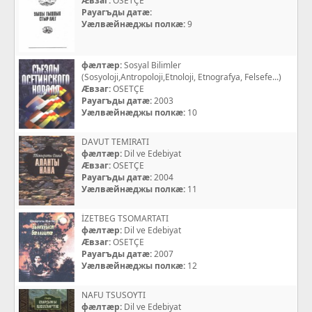
Æвзаг:
OSETÇE
Рауагъды датæ:
Уæлвæйнæджы полкæ:
9
фæлтæр:
Sosyal Bilimler
(Sosyoloji,Antropoloji,Etnoloji, Etnografya, Felsefe...)
Æвзаг:
OSETÇE
Рауагъды датæ:
2003
Уæлвæйнæджы полкæ:
10
DAVUT TEMIRATI
фæлтæр:
Dil ve Edebiyat
Æвзаг:
OSETÇE
Рауагъды датæ:
2004
Уæлвæйнæджы полкæ:
11
İZETBEG TSOMARTATI
фæлтæр:
Dil ve Edebiyat
Æвзаг:
OSETÇE
Рауагъды датæ:
2007
Уæлвæйнæджы полкæ:
12
NAFU TSUSOYTI
фæлтæр:
Dil ve Edebiyat