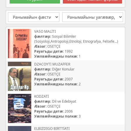
VASO MALİTI
фæлтæр:
Sosyal Bilimler
(Sosyoloji,Antropoloji,Etnoloji, Etnografya, Felsefe...)
Æвзаг:
OSETÇE
Рауагъды датæ:
1992
Уæлвæйнæджы полкæ:
1
DZACOYTI MUZAFFER
фæлтæр:
Diğer Konular
Æвзаг:
OSETÇE
Рауагъды датæ:
2007
Уæлвæйнæджы полкæ:
2
KODZATİ
фæлтæр:
Dil ve Edebiyat
Æвзаг:
OSETÇE
Рауагъды датæ:
2006
Уæлвæйнæджы полкæ:
3
ELBIZDIGO BIRTTİATI