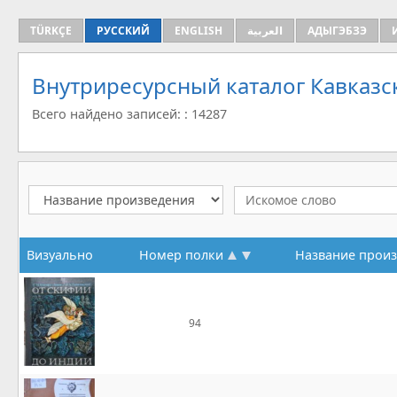
TÜRKÇE
РУССКИЙ
ENGLISH
العربية
АДЫГЭБЗЭ
Внутриресурсный каталог Кавказс
Всего найдено записей: : 14287
Визуально
Номер полки
Название прои
94