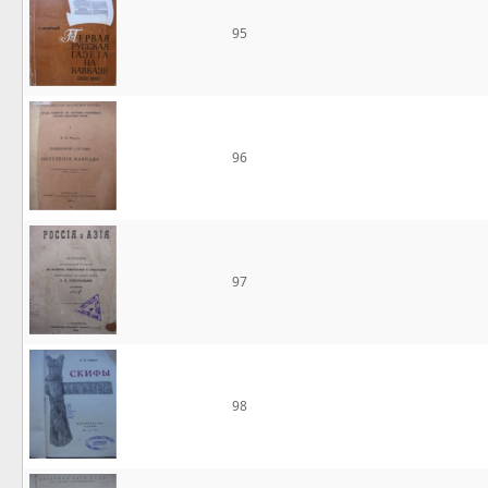
95
96
97
98