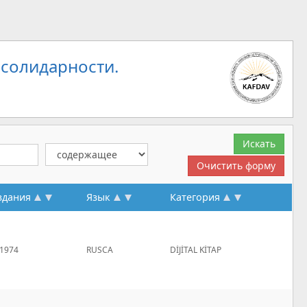
 солидарности.
здания
Язык
Категория
1974
RUSCA
DİJİTAL KİTAP