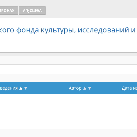
ИРОНАУ
АҦСШӘА
кого фонда культуры, исследований и
зведения
Автор
Дата и