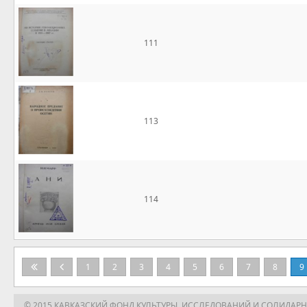
111
113
114
1
2
3
4
5
6
7
8
9
© 2015 КАВКАЗСКИЙ ФОНД КУЛЬТУРЫ, ИССЛЕДОВАНИЙ И СОЛИДАР