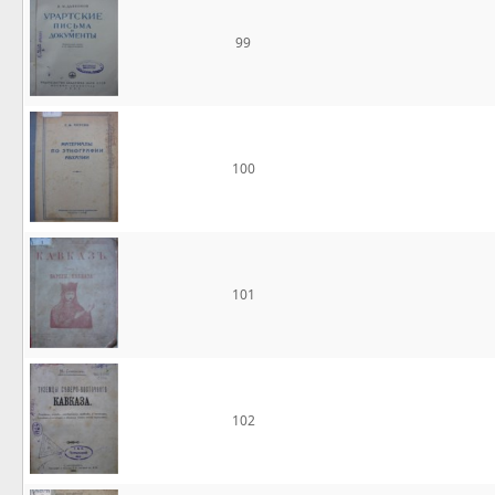
99
100
101
102