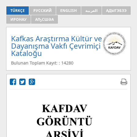
TÜRKÇE
РУССКИЙ
ENGLISH
العربية
АДЫГЭБЗЭ
ИРОНАУ
АҦСШӘА
Kafkas Araştırma Kültür ve
Dayanışma Vakfı Çevrimiçi
Kataloğu
Bulunan Toplam Kayıt: : 14280