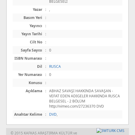
BELGESELİ
Yazar
:
,
Basım Yeri
:
Yayıncı
:
Yayın Tarihi
:
Cilt No
:
Sayfa Sayısı
:
0
ISBN Numarası
:
Dil
:
RUSCA
Yer Numarası
:
0
Konusu
:
Açıklama
:
ABHAZ SAVAŞI HAKKINDA SAVAŞAN -
VEFAT EDEN ADIGELER HAKKINDA RUSCA
BELGESEL - 2 BÖLÜM
http://vimeo.com/27236370 DVD
Anahtar Kelime
:
DVD
,
© 2015 KAFKAS ARAŞTIRMA KÜLTÜR ve