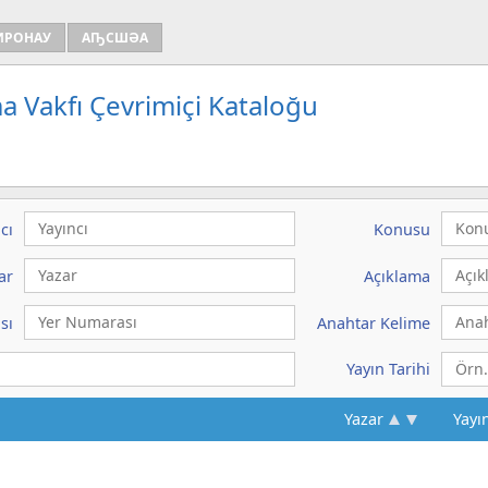
ИРОНАУ
АҦСШӘА
a Vakfı Çevrimiçi Kataloğu
cı
Konusu
ar
Açıklama
sı
Anahtar Kelime
Yayın Tarihi
Yazar
Yayı