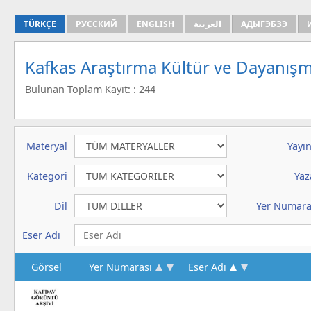
TÜRKÇE
РУССКИЙ
ENGLISH
العربية
АДЫГЭБЗЭ
Kafkas Araştırma Kültür ve Dayanışm
Bulunan Toplam Kayıt: : 244
Materyal
Yayın
Kategori
Yaz
Dil
Yer Numara
Eser Adı
Görsel
Yer Numarası
Eser Adı