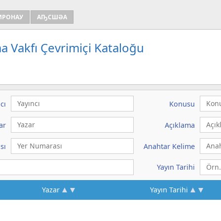
ИРОНАУ
АҦСШӘА
a Vakfı Çevrimiçi Kataloğu
cı
Konusu
ar
Açıklama
sı
Anahtar Kelime
Yayın Tarihi
Yazar
Yayın Tarihi