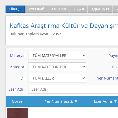
TÜRKÇE
РУССКИЙ
ENGLISH
العربية
АДЫГЭБЗЭ
Kafkas Araştırma Kültür ve Dayanışm
Bulunan Toplam Kayıt: : 2957
Materyal
Yayın
Kategori
Yaz
Dil
Yer Numara
Eser Adı
Görsel
Yer Numarası
Eser Adı