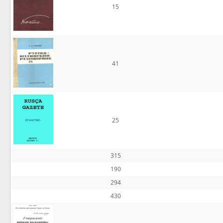
15
41
25
315
190
294
430