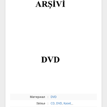
Материал
:
DVD
IЫхьэ
:
CD
,
DVD
,
Kaset
,
,