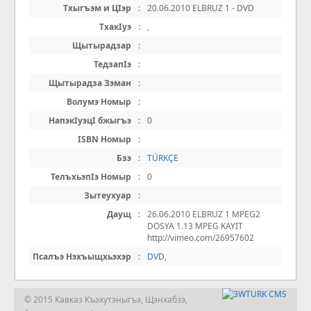
Тхыгъэм и ЦIэр
:
20.06.2010 ELBRUZ 1 - DVD
ТхакIуэ
:
,
Щытырадзар
:
ТедзапIэ
:
Щытырадза Зэман
:
Волумэ Номыр
:
НапэкIуэцI бжыгъэ
:
0
ISBN Номыр
:
Бзэ
:
TÜRKÇE
ТелъхьэпIэ Номыр
:
0
Зытеухуар
:
Даущ
:
26.06.2010 ELBRUZ 1 MPEG2
DOSYA 1.13 MPEG KAYIT
http://vimeo.com/26957602
Псалъэ Нэхъыщхьэхэр
:
DVD
,
© 2015 Кавказ Къэхутэныгъэ, Щэнхабзэ,