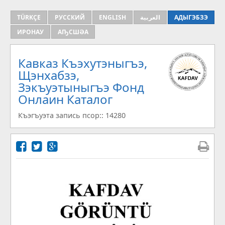
TÜRKÇE
РУССКИЙ
ENGLISH
العربية
АДЫГЭБЗЭ
ИРОНАУ
АҦСШӘА
Кавказ Къэхутэныгъэ,
Щэнхабзэ,
Зэкъуэтыныгъэ Фонд
Онлаин Каталог
Къэгъуэта запись псор:: 14280