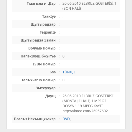
Тхыгъэм и ЦIэр
:
20.06.2010 ELBRUZ GÖSTERİSİ 1
(SON HALİ)
ТхакIуэ
:
,
Щытырадзар
:
ТедзапIэ
:
Щытырадза Зэман
:
Волумэ Номыр
:
НапэкIуэцI бжыгъэ
:
0
ISBN Номыр
:
Бзэ
:
TÜRKÇE
ТелъхьэпIэ Номыр
:
0
Зытеухуар
:
Даущ
:
26.06.2010 ELBRUZ GÖSTERİSİ
(MONTAJLI HALİ) 1 MPEG2
DOSYA 1.19 MPEG KAYIT
http://vimeo.com/26957602
Псалъэ Нэхъыщхьэхэр
:
DVD
,