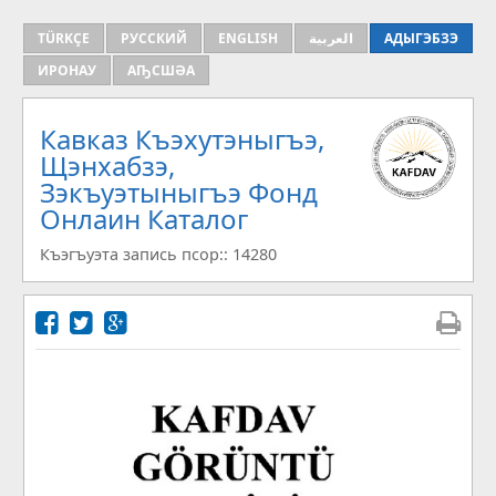
TÜRKÇE
РУССКИЙ
ENGLISH
العربية
АДЫГЭБЗЭ
ИРОНАУ
АҦСШӘА
Кавказ Къэхутэныгъэ,
Щэнхабзэ,
Зэкъуэтыныгъэ Фонд
Онлаин Каталог
Къэгъуэта запись псор:: 14280