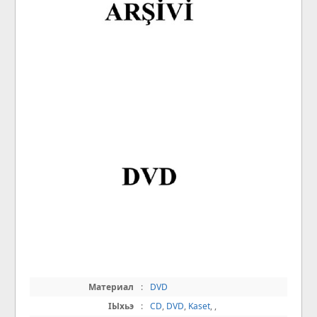
Материал
:
DVD
IЫхьэ
:
CD
,
DVD
,
Kaset
,
,